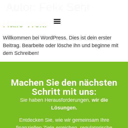
Autor:
Felix Sehr
Hallo Welt!
Zu WG-DATA GmbH →
Willkommen bei WordPress. Dies ist dein erster
Beitrag. Bearbeite oder lösche ihn und beginne mit
dem Schreiben!
Machen Sie den nächsten
Schritt mit uns:
Sie haben Herausforderungen,
wir die
Lösungen.
Entdecken Sie, wie wir gemeinsam Ihre
finanziellen Ziele erreichen, regulatorische